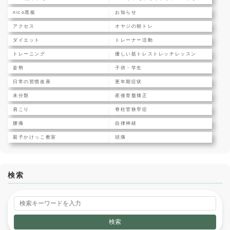
nico黒板
お知らせ
アクセス
オヤジの朝トレ
ダイエット
トレーナー活動
トレーニング
優しい筋トレストレッチレッスン
姿勢
子供・学生
日常の習慣改善
更年期症状
未分類
産後骨盤矯正
肩こり
脊柱管狭窄症
腰痛
自律神経
親子かけっこ教室
頭痛
検索