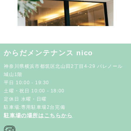
からだメンテナンス nico
神奈川県横浜市都筑区北山田2丁目4-29 パレノール
城山1階
平日 10:00 - 19:30
土曜・祝日 10:00 - 18:00
定休日 水曜・日曜
駐車場:専用駐車場2台完備
駐車場の場所はこちらから