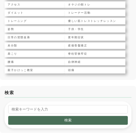
アクセス
オヤジの朝トレ
ダイエット
トレーナー活動
トレーニング
優しい筋トレストレッチレッスン
姿勢
子供・学生
日常の習慣改善
更年期症状
未分類
産後骨盤矯正
肩こり
脊柱管狭窄症
腰痛
自律神経
親子かけっこ教室
頭痛
検索