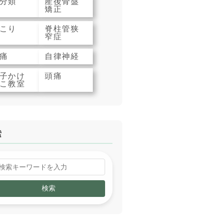
分類
産後骨盤
矯正
こり
脊柱管狭
窄症
痛
自律神経
子かけ
頭痛
こ教室
索