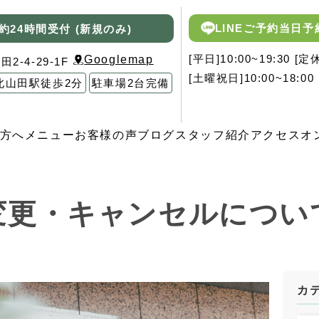
LINEご予約
当日予
約
24時間受付 (新規のみ)
[平日]10:00~19:30 
Googlemap
-4-29-1F
[土曜祝日]10:00~18:00
北山田駅徒歩2分
駐車場2台完備
方へ
メニュー
お客様の声
ブログ
スタッフ紹介
アクセス
オ
変更・キャンセルについ
カ