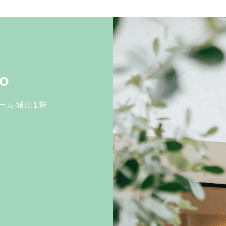
o
ノール城山1階