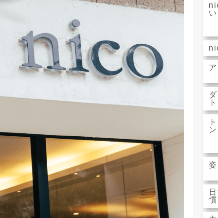
n
い
n
ア
ダ
ト
ト
ン
姿
日
慣