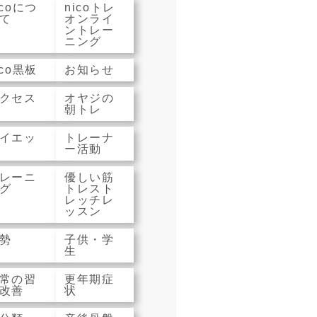
icoにつ
nicoトレ
て
オンライ
ントレー
ニング
ico黒板
お知らせ
クセス
オヤジの
朝トレ
イエッ
トレーナ
ー活動
レーニ
優しい筋
グ
トレスト
レッチレ
ッスン
勢
子供・学
生
常の習
更年期症
改善
状